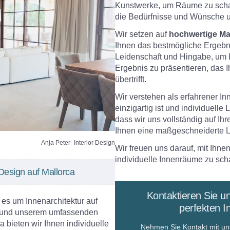
Kunstwerke, um Räume zu schaff
die Bedürfnisse und Wünsche u
Wir setzen auf
hochwertige Ma
Ihnen das bestmögliche Ergebni
Leidenschaft und Hingabe, um I
Ergebnis zu präsentieren, das I
übertrifft.
Wir verstehen als erfahrener In
einzigartig ist und individuelle 
dass wir uns vollständig auf I
Ihnen eine maßgeschneiderte L
Anja Peter- Interior Design
Wir freuen uns darauf, mit Ihn
individuelle Innenräume zu scha
 Design auf Mallorca
Kontaktieren Sie u
n es um Innenarchitektur auf
perfekten I
ng und unserem umfassenden
 bieten wir Ihnen individuelle
Nehmen Sie Kontakt mit uns