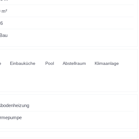
 m²
26
 Bau
e
Einbauküche
Pool
Abstellraum
Klimaanlage
ßbodenheizung
rmepumpe