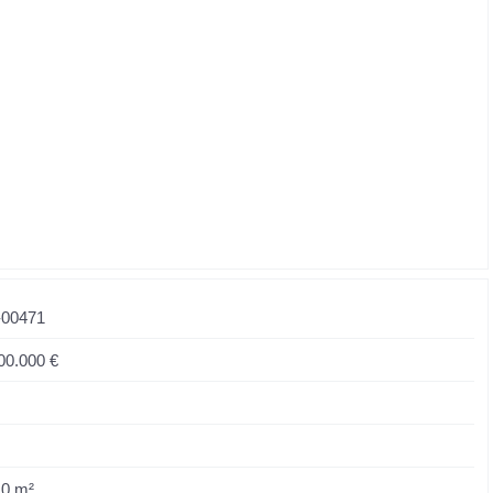
-00471
00.000 €
10 m²